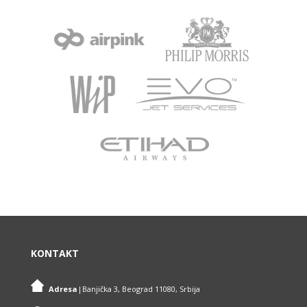
KONTAKT
.
Adresa
|
Banjička 3, Beograd 11080, Srbija