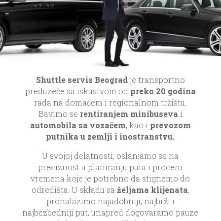
Shuttle servis Beograd
je transportno
preduzeće sa iskustvom od
preko 20 godina
rada na domaćem i regionalnom tržištu.
Bavimo se
rentiranjem minibuseva
i
automobila sa vozačem
, kao i
prevozom
putnika u zemlji i inostranstvu.
U svojoj delatnosti, oslanjamo se na
preciznost u planiranju puta i proceni
vremena koje je potrebno da stignemo do
odredišta. U skladu sa
željama klijenata
,
pronalazimo najudobniji, najbrži i
najbezbedniji put, unapred dogovaramo pauze