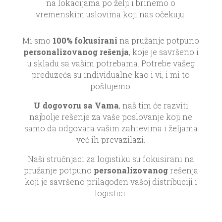
na lokacijama po želji i brinemo o
vremenskim uslovima koji nas očekuju.
Mi smo
100% fokusirani
na pružanje potpuno
personalizovanog rešenja
, koje je savršeno i
u skladu sa vašim potrebama. Potrebe vašeg
preduzeća su individualne kao i vi, i mi to
poštujemo.
U dogovoru sa Vama
, naš tim će razviti
najbolje rešenje za vaše poslovanje koji ne
samo da odgovara vašim zahtevima i željama
već ih prevazilazi.
Naši stručnjaci za logistiku su fokusirani na
pružanje potpuno
personalizovanog
rešenja
koji je savršeno prilagođen vašoj distribuciji i
logistici.