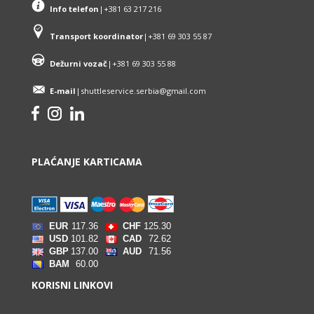
Info telefon
|+381 63 217 216
Transport koordinator
|+381 69 303 55 87
Dežurni vozač
|
+381 69 303 55 88
E-mail
|shuttleservice.serbia@gmail.com
PLAĆANJE KARTICAMA
.
KORISNI LINKOVI