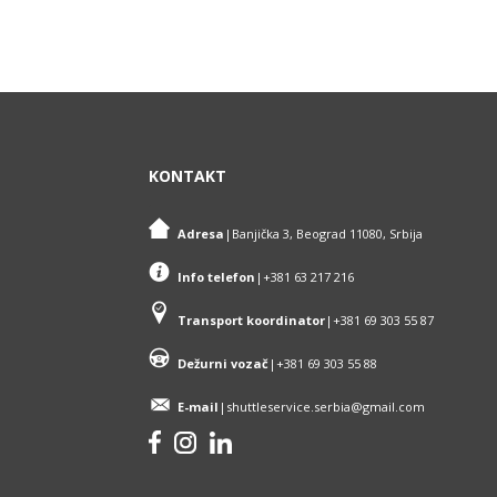
KONTAKT
.
Adresa
|
Banjička 3, Beograd 11080, Srbija
Info telefon
|+381 63 217 216
Transport koordinator
|+381 69 303 55 87
Dežurni vozač
|
+381 69 303 55 88
E-mail
|shuttleservice.serbia@gmail.com