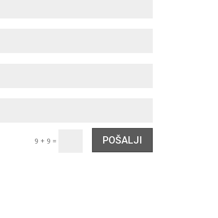
POŠALJI
9 + 9
=