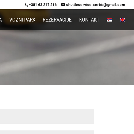
+381 63 217 216
shuttleservice.serbia@gmail.com
A
VOZNI PARK
REZERVACIJE
KONTAKT